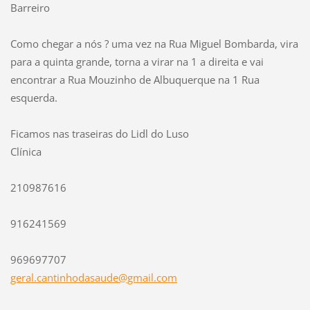
Barreiro
Como chegar a nós ? uma vez na Rua Miguel Bombarda, vira
para a quinta grande, torna a virar na 1 a direita e vai
encontrar a Rua Mouzinho de Albuquerque na 1 Rua
esquerda.
Ficamos nas traseiras do Lidl do Luso
Clínica
210987616
916241569
969697707
geral.ca
ntinhoda
saude@gm
ail.com