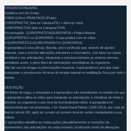
ORIGEM DA PALAVRA
A palavra vem do Grego:
CHEIR (Chiro)+PRAKTIKOS (Pratic)
CHIROPRACTIC (leia-se CairopraTIC) = done by hand
CHIROPRACTOR (leia-se CairopracTOR)
Em português: QUIROPRÁTICA/QUIROPATIA = Prática Manual
QUIROPRÁTICO ou QUIROPATA = O que pratica com as mãos
A QUIROPRÁTICA (QUIROPRAXIA OU QUIROPATIA)
A quiroprática é uma ciência, filosofia, arte e profissão que, através de ajustes
manuais, trata e previne alterações articulares e musculares, com base na coluna
vertebral e nas articulações, integrando a estrutura humana ao sistema nervoso,
permitindo assim, o pleno fluxo de informações neurológicas do organismo.
Não faz uso de drogas ou intervenções invasivas. A quiroprática é uma das mais
avançadas e promissoras técnicas de terapia manual na reabilitação física por todo o
mundo.
DESCRIÇÃO
Em linhas de regra, a osteopatia e a quiroprática são semelhantes no sentido em que
o quiroprático utiliza as mãos para manipular as articulações e vértebras de modo a
devolver ao organismo o seu nível de funcionamento ótimo. A quiroprática foi
desenvolvida por um americano, o Dr. Daniel David Palmer (1845-1913), por volta do
final do século XIX, após ter curado um porteiro local de surdez manipulando a sua
coluna.
O quiroprático identifica as subluxações (desalinhamentos e restrições de
movimentos) nas articulações do corpo humano, localizando sinais de alterações