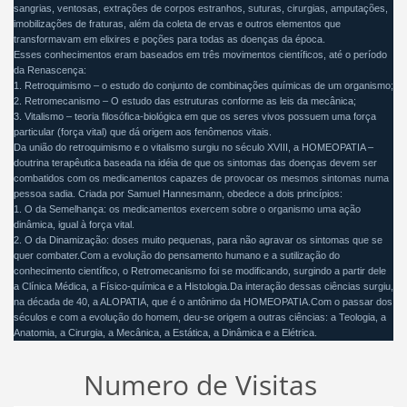
sangrias, ventosas, extrações de corpos estranhos, suturas, cirurgias, amputações,
imobilizações de fraturas, além da coleta de ervas e outros elementos que
transformavam em elixires e poções para todas as doenças da época.
Esses conhecimentos eram baseados em três movimentos científicos, até o período
da Renascença:
1. Retroquimismo – o estudo do conjunto de combinações químicas de um organismo;
2. Retromecanismo – O estudo das estruturas conforme as leis da mecânica;
3. Vitalismo – teoria filosófica-biológica em que os seres vivos possuem uma força
particular (força vital) que dá origem aos fenômenos vitais.
Da união do retroquimismo e o vitalismo surgiu no século XVIII, a HOMEOPATIA –
doutrina terapêutica baseada na idéia de que os sintomas das doenças devem ser
combatidos com os medicamentos capazes de provocar os mesmos sintomas numa
pessoa sadia. Criada por Samuel Hannesmann, obedece a dois princípios:
1. O da Semelhança: os medicamentos exercem sobre o organismo uma ação
dinâmica, igual à força vital.
2. O da Dinamização: doses muito pequenas, para não agravar os sintomas que se
quer combater.Com a evolução do pensamento humano e a sutilização do
conhecimento científico, o Retromecanismo foi se modificando, surgindo a partir dele
a Clínica Médica, a Físico-química e a Histologia.Da interação dessas ciências surgiu,
na década de 40, a ALOPATIA, que é o antônimo da HOMEOPATIA.Com o passar dos
séculos e com a evolução do homem, deu-se origem a outras ciências: a Teologia, a
Anatomia, a Cirurgia, a Mecânica, a Estática, a Dinâmica e a Elétrica.
Numero de Visitas