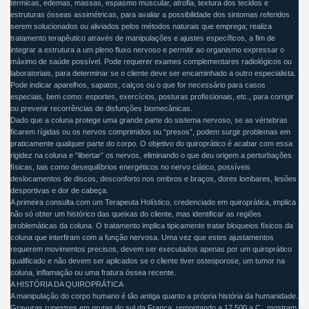
térmicas, edemas, massas, espasmo muscular, atrofia, textura dos tecidos e
estruturas ósseas assimétricas, para avaliar a possibilidade dos sintomas referidos
serem solucionados ou aliviados pelos métodos naturais que emprega; realiza
tratamento terapêutico através de manipulações e ajustes específicos, a fim de
integrar a estrutura a um pleno fluxo nervoso e permitir ao organismo expressar o
máximo de saúde possível. Pode requerer exames complementares radiológicos ou
laboratoriais, para determinar se o cliente deve ser encaminhado a outro especialista.
Pode indicar aparelhos, sapatos, calços ou o que for necessário para casos
especiais, bem como: esportes, exercícios, posturas profissionais, etc., para corrigir
ou prevenir recorrências de disfunções biomecânicas.
Dado que a coluna protege uma grande parte do sistema nervoso, se as vértebras
ficarem rígidas ou os nervos comprimidos ou “presos”, podem surgir problemas em
praticamente qualquer parte do corpo. O objetivo do quiroprático é acabar com essa
rigidez na coluna e “libertar” os nervos, eliminando o que deu origem a perturbações
físicas, tais como desequilíbrios energéticos no nervo ciático, possíveis
deslocamentos de discos, desconforto nos ombros e braços, dores lombares, lesões
desportivas e dor de cabeça.
A primeira consulta com um Terapeuta Holístico, credenciado em quiroprática, implica
não só obter um histórico das queixas do cliente, mas identificar as regiões
problemáticas da coluna. O tratamento implica tipicamente tratar bloqueios físicos da
coluna que interfiram com a função nervosa. Uma vez que estes ajustamentos
requerem movimentos precisos, devem ser executados apenas por um quiroprático
qualificado e não devem ser aplicados se o cliente tiver osteoporose, um tumor na
coluna, inflamação ou uma fratura óssea recente.
A HISTÓRIA DA QUIROPRÁTICA
A manipulação do corpo humano é tão antiga quanto a própria história da humanidade.
Gravuras rupestres em grutas do sul da França, remontando a 17.500 a.C., mostram