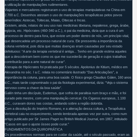
a utilização de manipulações rudimentares.
Viajantes e mercadores registraram o uso de terapias manipulativas na China em
2.700 a.C. Desenhos atestam o uso de manipulações terapêuticas pelos povos
ameríndios: Astecas, Toltecas, Maias, Oltecas e Incas.
Existem, ainda, relatos de seu uso nas medicinas tibetana, nepalense, grega, árabe,
egípcia, etc. Hipócrates (460-340 a.C.), o pai da medicina, dizia que a cura é um
processo de dentro para fora, que existe um poder dentro de nós, um princípio vital,
que desencadeia um processo natural de cura. Ele pressentiu a importância da
coluna vertebral, pois dizia que muitas doenças eram causadas por seu estado
defeituoso: “A arte da terapia vertebral é antiga... Tenho em grande estima aqueles
que a descobriram bem como os que me sucederão de geração e cujos trabalhos
contribuirão para a arte natural de curar”.
A terapia de Hipócrates foi praticada por 5 séculos. Apolonius de Kitium, médico em
Alexandria no séc. I a.C. relata no comentário ilustrado “Das Articulações”, a
importância da coluna, para uma boa saúde. O físico grego Claudius Gálen, 160 anos
d.C., mais tarde cognominado o pai da fisiologia experimental, dizia: “Veja o sistema
nervoso como a chave da boa saúde”.
Galén tinha um discípulo, Eudemus, que sofria de paralisia num braço e mão, e foi
curado pelo mestre, com uma manipulação cervical. Os Ciganos europeus, 1.100
d.C., curavam dores nas costas, andando sobre a região dolorida.
Com a dissolução do Império Romano, e a alteração dessa cultura, a Terapêutica
Vertebral caiu no esquecimento, sendo lembrada apenas vez por outra, como num
artigo publicado por Sir James Paget no British Medical Journal, em 1867, intitulado
“Casos em que o ajuste ósseo pode curar.”
FUNDAMENTOS DA QUIROPRÁTICA
Os procedimentos normais para se cuidar da saúde, até o século passado, eram as