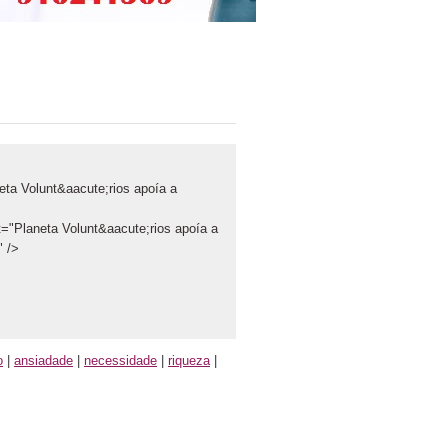
eta Volunt&aacute;rios apoía a
t="Planeta Volunt&aacute;rios apoía a
" />
o
|
ansiadade
|
necessidade
|
riqueza
|