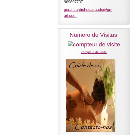
969697707
geral.ca
ntinhoda
saude@gm
ail.com
Numero de Visitas
compteur de visite