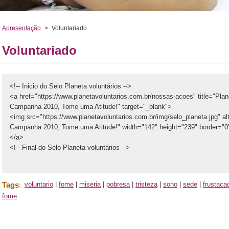
Apresentação
>
Voluntariado
Voluntariado
<!-- Inicio do Selo Planeta voluntários -->
<a href="https://www.planetavoluntarios.com.br/nossas-acoes" title="Plan
Campanha 2010, Tome uma Atitude!" target="_blank">
<img src="https://www.planetavoluntarios.com.br/img/selo_planeta.jpg" al
Campanha 2010, Tome uma Atitude!" width="142" height="239" border="0
</a>
<!-- Final do Selo Planeta voluntários -->
Tags
:
voluntario
|
fome
|
miseria
|
pobresa
|
tristeza
|
sono
|
sede
|
frustaca
fome