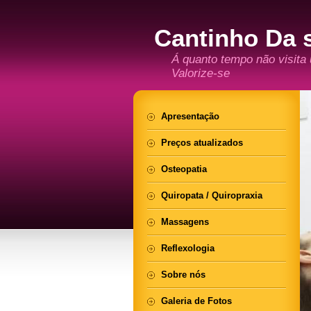
Cantinho Da 
Á quanto tempo não visita
Valorize-se
Apresentação
Preços atualizados
Osteopatia
Quiropata / Quiropraxia
Massagens
Reflexologia
Sobre nós
Galeria de Fotos