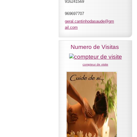
916241569
969697707
geral.ca
ntinhoda
saude@gm
ail.com
Numero de Visitas
compteur de visite