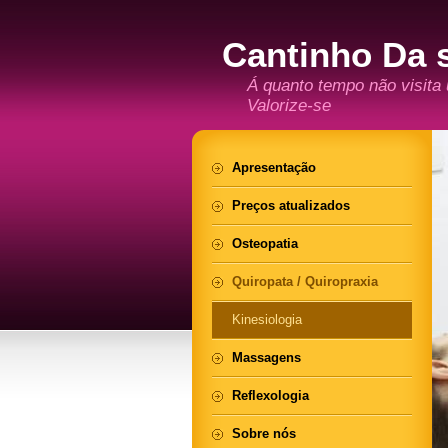
Cantinho Da 
Á quanto tempo não visita
Valorize-se
Apresentação
Preços atualizados
Osteopatia
Quiropata / Quiropraxia
Kinesiologia
Massagens
Reflexologia
Sobre nós